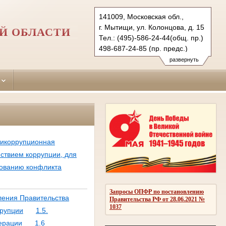
141009, Московская обл.,
г. Мытищи, ул. Колонцова, д. 15
Й ОБЛАСТИ
Тел.: (495)-586-24-44(общ. пр.)
498-687-24-85 (пр. предс.)
mitishy.mo@sudrf.ru
развернуть
тикоррупционная
йствием коррупции, для
рованию конфликта
Запросы ОПФР по постановлению
ления Правительства
Правительства РФ от 28.06.2021 №
1037
ррупции
1.5.
ерации
1.6