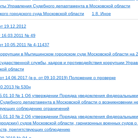
ты Управления Судебного департамента в Московской области
ого городского суда Московской области
1.8. Иное
от 19.12.2012
т 16.03.2011 № 49
от 10.05.2011 № 4-11437
оррупции в Мытищинском городском суде Московской области на 
сударственной службы, кадров и противодействия коррупции Упра
кой области
 14.06.2017 (в р. от 09.10.2019) Положение о проверке
10.2013 № 530н
25.01.10 № 1 Об утверждении Порядка уведомления федеральными
удебного департамента в Московской области о возникновении н
ствующих соблюдению ограничений
25.01.10 № 2 Об утверждении Порядка уведомления федеральными
родских) судов Московской области, гарнизонных военных судов о
ьств, препятствующих соблюдению
09.2019 № 94-р