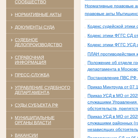
СООБЩЕСТВО
Нормативные правовые ак
правовые акты Мытищинск
НОРМАТИВНЫЕ АКТЫ
Кодекс судейской этики 
ДОКУМЕНТЫ СУДА
Кодекс этики ФГГС СД о
СУДЕБНОЕ
ДЕЛОПРОИЗВОДСТВО
Кодекс этики ФГГС УСД 
ПЛАН противодействия к
СПРАВОЧНАЯ
ИНФОРМАЦИЯ
Положение об отделе го
департамента в Московс
ПРЕСС-СЛУЖБА
Постановление ПВС РФ от
Приказ Минтруда от 07.
УПРАВЛЕНИЕ СУДЕБНОГО
ДЕПАРТАМЕНТА
Приказ УСД в МО от 20
служащими Управления С
СУДЫ СУБЪЕКТА РФ
обстоятельств, препят
Приказ УСД в МО от 20
МУНИЦИПАЛЬНЫЕ
ОРГАНЫ ВЛАСТИ
служащими районных (го
независящих обстоятел
ВАКАНСИИ
Распоряжение СД от 05.