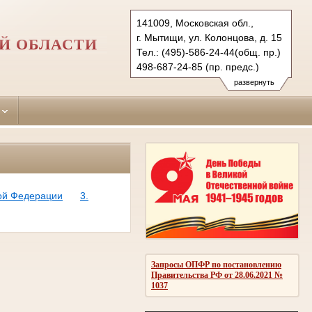
141009, Московская обл.,
г. Мытищи, ул. Колонцова, д. 15
Й ОБЛАСТИ
Тел.: (495)-586-24-44(общ. пр.)
498-687-24-85 (пр. предс.)
mitishy.mo@sudrf.ru
развернуть
кой Федерации
3.
Запросы ОПФР по постановлению
Правительства РФ от 28.06.2021 №
1037