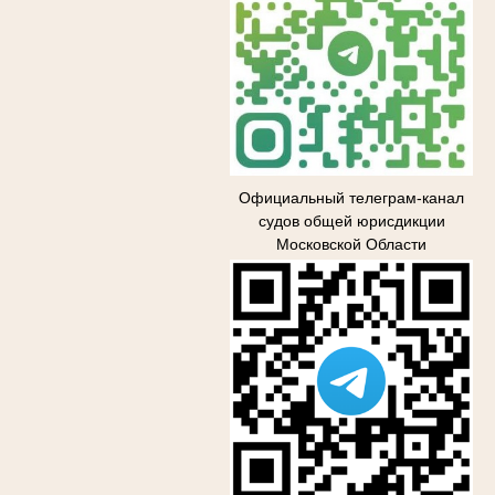
Официальный телеграм-канал
судов общей юрисдикции
Московской Области